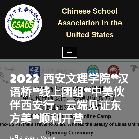
Chinese School
跳
Association in the
至
正
United States
文
2022 西安文理学院“汉
语桥”线上团组“中美伙
伴西安行，云端见证东
方美”顺利开营
11月 3, 2022
Camps