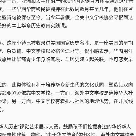
一站，亚洲和太平洋沿岸约80个国家逾百万移民通过这个检
狱，一些早期华裔移民被羁押在此数周数月甚至几年，他们在监
这些诗句被保存至今。当今年暑假，全美中文学校协会寻根到这
最好的本土华裔历史教育实践课。
。这座小镇已被收录进美国国家历史名胜，是一座美国的早期
店、杂货铺、中文学校以及宿舍遗址等。倪小鹏表示，华裔用汗
段旅程让华裔青少年身临其境，与历史建立起关联，也可感受早
的，此类体验有利于培养华裔新生代的文化认同，塑造其双向
实践要紧紧依靠中文学校。一方面，海外中文学校是连接华人社
桥梁；另一方面，中文学校有着扎根社区的地理优势，在开展线
势。
人历史”视觉艺术展示大赛，鼓励孩子们挖掘身边的华侨华人
的标志性建筑、物件。“由于华文教育的社区性，海外中文学校要