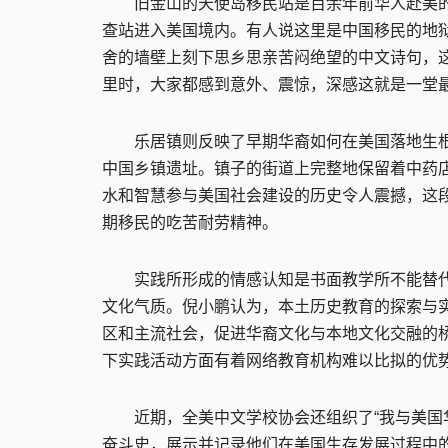
旧金山的天使岛移民站是百余年前华人赴美的第
查站进入美国境内。有人说这里是中国移民的地
舍的墙壁上刻下思乡思亲苦闷绝望的中文诗句，
里时，大家都感到意外、震惊，深感这就是一堂
乐居镇则反映了早期华裔如何在美国落地生根
中国乡镇遗址。镇子的街道上完整地保留着中药
水和智慧参与美国社会建设的历史令人震撼，这
期移民的吃苦耐劳精神。
实践所形成的情感认知是书面教学所不能替代
文化气质。倪小鹏认为，本土历史教育的探索与
区和主流社会，促进华裔文化与本地文化交融的
下实践活动方面有着网络教育机构难以比拟的优
近期，全美中文学校协会还组织了“我与美国华
奋斗史，展示并记录他们在美国生存发展过程中