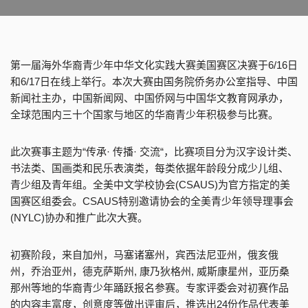
第一届海外华裔青少年中华文化实践大赛美国赛区决赛于6/16日
和6/17日在线上举行。本次大赛由国务院侨务办公室指导、中国
新闻社主办，中国新闻网、中国侨网与中国华文教育网承办，
全球范围内三十个国家与地区的华裔青少年积极参与比赛。
此次赛事主题为“传承· 传播· 交流“，比赛项目分为汉字设计类、
书法类、国画类和民乐表演类，每类依据年龄段分成少儿组、
青少组及青年组。全美中文学校协会(CSAUS)为官方指定的美
国赛区组委会。CSAUS特别邀请协会的全美青少年领导理事会
(NYLC)协办和推广此次大赛。
初赛阶段，来自加州，马塞诸塞州，宾西法尼亚州，俄亥俄
州，乔治亚州，德克萨斯州, 康乃狄格州, 威斯康星州，亚历桑
那州等地的华裔青少年踊跃报名参赛。专家评委会对初赛作品
的内容丰富度，创意度等做出评审后，推选出24份作品代表美