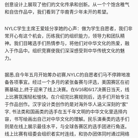
创意设计上展现了他们的文化传承和创新。从一个个饱含稚气
和自信作品中，我们看到了华裔青少年未开的希望。
NYLC学生主席王爱娃分享她的心声：做为学生自愿者，我们非
常开心有这个机会，历练我们的组织能力，领导力和团队精
神。我们目睹选手们热情参与，将他们对中华文化的热爱，融
入于作品中。组织竞赛使我们深深感受到中华传统文化的魅
力。
据悉,自今年五月开始筹办初赛,NYLC的自愿者们马不停蹄地准
备各项事宜。经过一个多月的紧张备赛与评选，美国赛区在初
赛基础上,终于迎来了线上决赛。在6/16和6/17决赛日当天，线
上比赛氛围轻松愉快。在介绍完比赛规则后，选手们开始专注
于作品创作。汉字设计类创作的是对海外华人涵义深刻的“家”
字, 书法类和国画类的选手在五千年文明的中华文化里选择内
容，书写绘画出自己对中华文化的理解。民乐演奏类的选手们
则是在线上展示最佳水平，与全球各赛区的选手团进行角逐。
线上比赛有组委会组织者实时连线，和协办团体同时通过网络