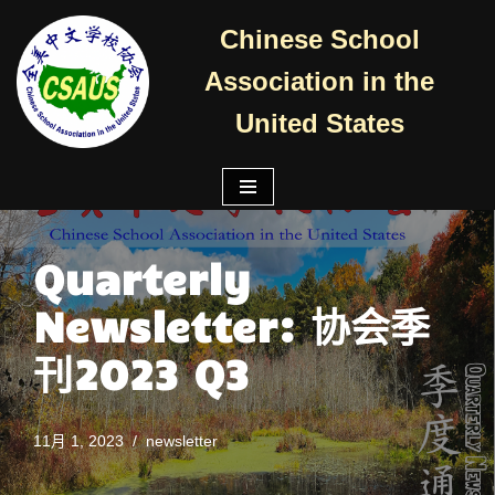
Chinese School
跳
Association in the
至
正
United States
文
Quarterly
Newsletter: 协会季
刊2023 Q3
11月 1, 2023
newsletter