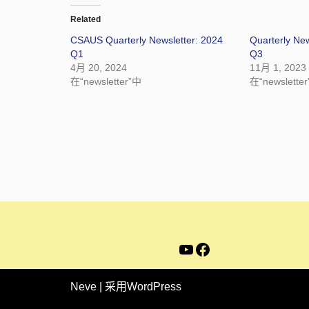
Related
CSAUS Quarterly Newsletter: 2024
Quarterly N
Q1
Q3
4月 20, 2024
11月 1, 2023
在“newsletter”中
在“newslette
Neve
| 采用
WordPress