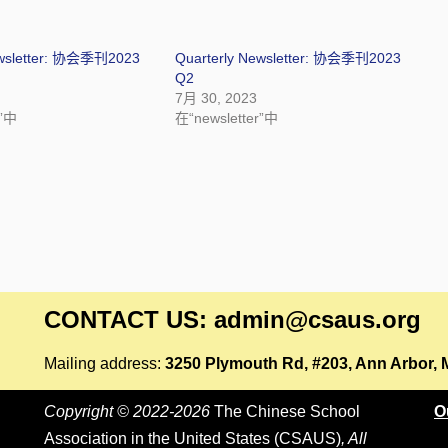
ewsletter: 协会季刊2023
Quarterly Newsletter: 协会季刊2023
Q2
7月 30, 2023
r”中
在“newsletter”中
CONTACT US: admin@csaus.org
Mailing address:
3250 Plymouth Rd, #203, Ann Arbor, 
Copyright © 2022-2026
The Chinese School
O
Association in the United States (CSAUS)
, All