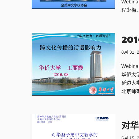
Webina
程少梅、
20
8月 31, 
Webina
华侨大
延边大学
北京师
对华
5月 15, 