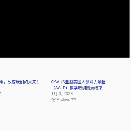
事，改变我们的未来！
CSAUS亚裔美国人领导力项目
（AALP）教学培训圆满结束
中
1月 3, 2023
在“Archive”中