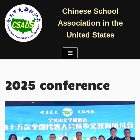
Chinese School
跳
Association in the
至
正
United States
文
2025 conference